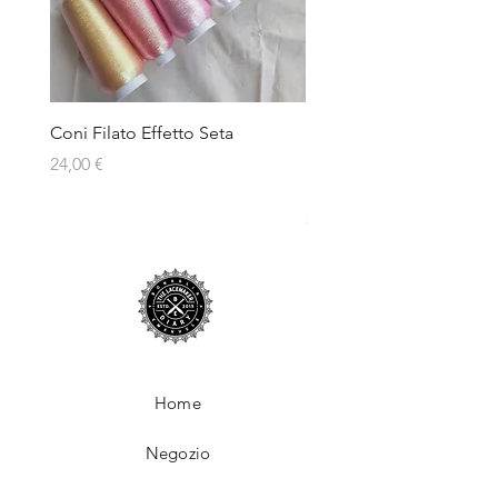
Coni Filato Effetto Seta
Set 39 Spolette di Filato
Multicolore per Cucito 
Prezzo
24,00 €
Ricamo
Prezzo
24,99 €
Home
Negozio